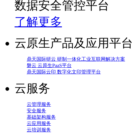
数据安全管控平台
了解更多
云原生产品及应用平台
鼎天国际研云 研制一体化工业互联网解决方案
磐云 云原生PaaS平台
鼎天国际云印 数字化文印管理平台
云服务
云管理服务
安全服务
基础架构服务
云应用服务
云培训服务