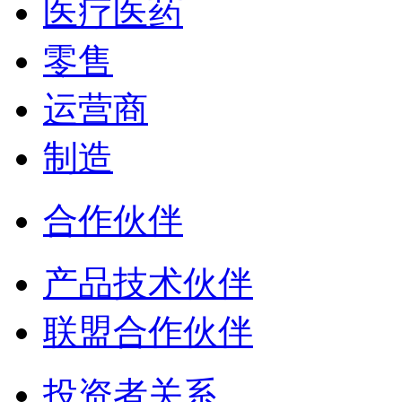
医疗医药
零售
运营商
制造
合作伙伴
产品技术伙伴
联盟合作伙伴
投资者关系