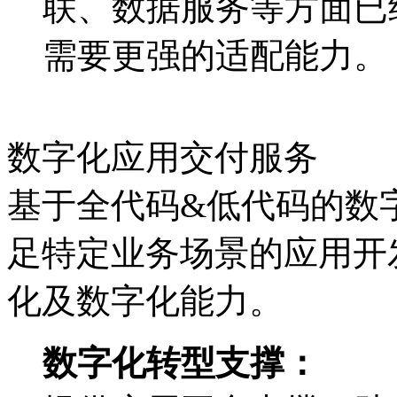
联、数据服务等方面
需要更强的适配能力。
数字化应用交付服务
基于全代码&低代码的数字
足特定业务场景的应用开发
化及数字化能力。
数字化转型支撑：