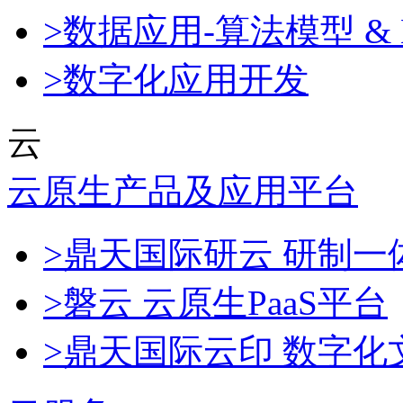
>数据应用-算法模型 & 
>数字化应用开发
云
云原生产品及应用平台
>鼎天国际研云 研制
>磐云 云原生PaaS平台
>鼎天国际云印 数字化