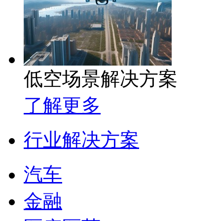
低空场景解决方案
了解更多
行业解决方案
汽车
金融