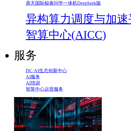
鼎天国际鲲泰问学一体机DeepSeek版
异构算力调度与加速
智算中心(AICC)
服务
DC·AI生态创新中心
AI服务
AI培训
智算中心运营服务