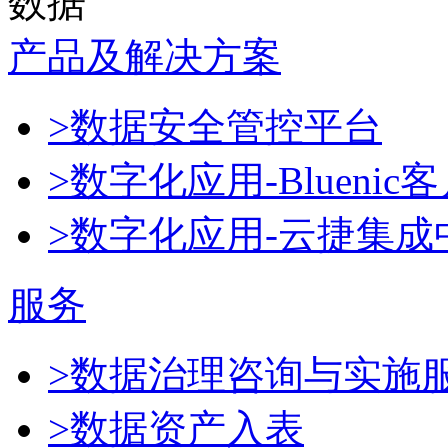
数据
产品及解决方案
>数据安全管控平台
>数字化应用-Blueni
>数字化应用-云捷集成
服务
>数据治理咨询与实施
>数据资产入表