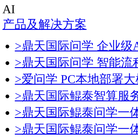
AI
产品及解决方案
>鼎天国际问学 企业级A
>鼎天国际问学 智能流
>爱问学 PC本地部署
>鼎天国际鲲泰智算服
>鼎天国际鲲泰问学一
>鼎天国际鲲泰问学一体机