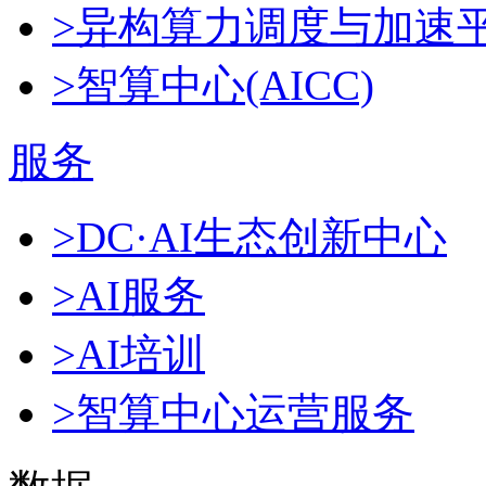
>异构算力调度与加速
>智算中心(AICC)
服务
>DC·AI生态创新中心
>AI服务
>AI培训
>智算中心运营服务