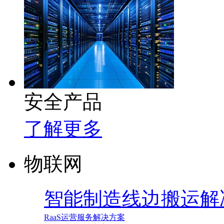
安全产品
了解更多
物联网
智能制造线边搬运解
RaaS运营服务解决方案