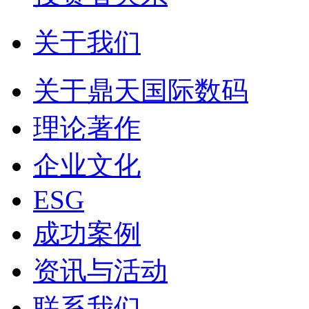
关于我们
关于鼎天国际数码
理论著作
企业文化
ESG
成功案例
资讯与活动
联系我们