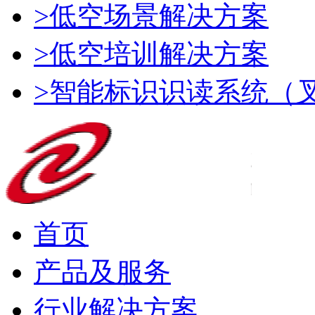
>低空场景解决方案
>低空培训解决方案
>智能标识识读系统（
首页
产品及服务
行业解决方案