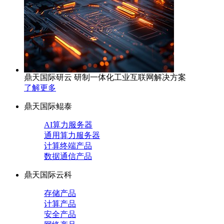
鼎天国际研云 研制一体化工业互联网解决方案
了解更多
鼎天国际鲲泰
AI算力服务器
通用算力服务器
计算终端产品
数据通信产品
鼎天国际云科
存储产品
计算产品
安全产品